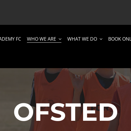
ADEMY FC
WHO WE ARE
WHAT WE DO
BOOK ONL
OFSTED