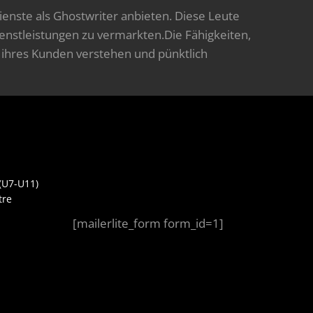
Dienste als Ghostwriter anbieten. Diese Leute
nstleistungen zu vermarkten.Die Fähigkeiten,
e ihres Kunden verstehen und pünktlich
(U7-U11)
tre
[mailerlite_form form_id=1]